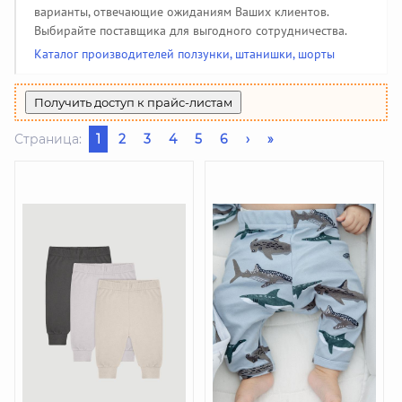
Производители чулочно-носочных изделий
Помощь
(50)
Халаты, тапочки
Жакеты детские
Панамки, шляпки
Колготки
варианты, отвечающие ожиданиям Ваших клиентов.
142
34
108
34
Пеленки, простынки
Жилеты утепленные
Джинсовые сарафаны
85
208
6
Выбирайте поставщика для выгодного сотрудничества.
Купальники и плавки
Гольфы
Производители галстуков, ремней, подтяжек
44
51
(18)
Шубы и дубленки
Джинсовые юбки
3
130
Спортивная одежда
Каталог производителей ползунки, штанишки, шорты
391
Джинсовые бриджи, шорты
Найти производителя
9
Вязаная одежда
382
Жилеты
69
Получить доступ к прайс-листам
Страница:
1
2
3
4
5
6
›
»