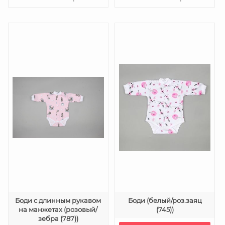
Боди с длинным рукавом
Боди (белый/роз.заяц
на манжетах (розовый/
(745))
зебра (787))