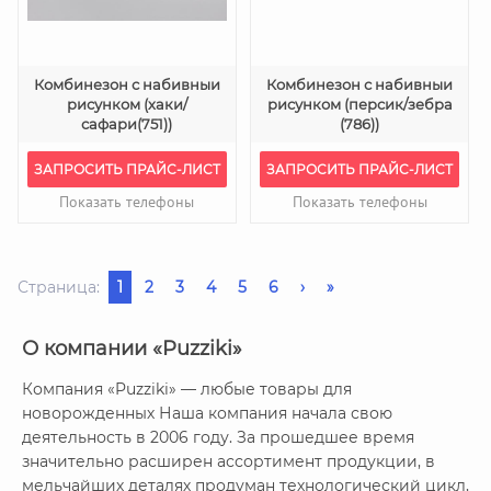
Комбинезон с набивныи
Комбинезон с набивныи
рисунком (хаки/
рисунком (персик/зебра
сафари(751))
(786))
ЗАПРОСИТЬ ПРАЙС-ЛИСТ
ЗАПРОСИТЬ ПРАЙС-ЛИСТ
Показать телефоны
Показать телефоны
Страница:
1
2
3
4
5
6
›
»
О компании «Puzziki»
Компания «Puzziki» — любые товары для
новорожденных Наша компания начала свою
деятельность в 2006 году. За прошедшее время
значительно расширен ассортимент продукции, в
мельчайших деталях продуман технологический цикл,