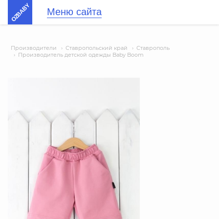
OZBABY
Меню сайта
Производители
›
Ставропольский край
›
Ставрополь
›
Производитель детской одежды Baby Boom