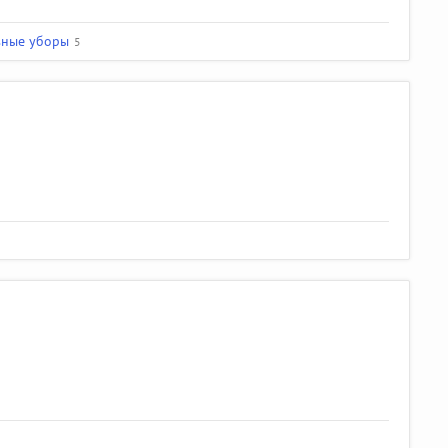
вные уборы
5