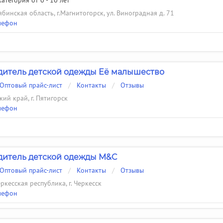
атегория от 0 - 10 лет
бинская область, г.Магнитогорск, ул. Виноградная д. 71
лефон
итель детской одежды Её малышество
Оптовый прайс-лист
/
Контакты
/
Отзывы
ий край, г. Пятигорск
лефон
итель детской одежды M&C
Оптовый прайс-лист
/
Контакты
/
Отзывы
кесская республика, г. Черкесск
лефон