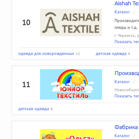
Aishah Tex
Каталог
/
10
Производите
пледы и т.д.
г. Черкесск, 
Показать те
одежда для новорожденных
детская одежда
12
6
Производ
Каталог
/
11
Новосибирск
Показать те
детская одежда
6
Фабрика 
Каталог
/