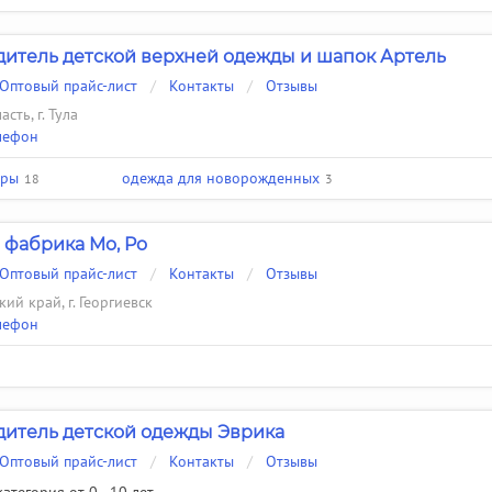
итель детской верхней одежды и шапок Артель
Оптовый прайс-лист
/
Контакты
/
Отзывы
сть, г. Тула
лефон
оры
одежда для новорожденных
18
3
фабрика Mo, Po
Оптовый прайс-лист
/
Контакты
/
Отзывы
ий край, г. Георгиевск
лефон
итель детской одежды Эврика
Оптовый прайс-лист
/
Контакты
/
Отзывы