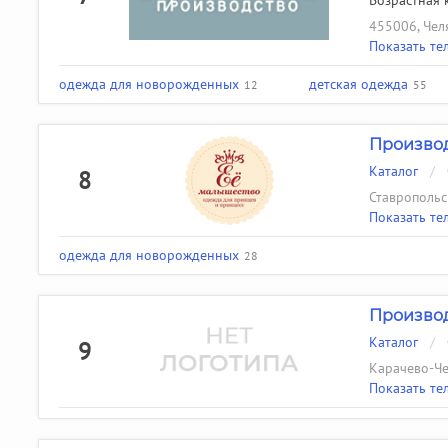
Возрастная к
455006, Челя
Показать те
одежда для новорожденных
детская одежда
12
55
Производ
Каталог
/
8
Ставропольск
Показать те
одежда для новорожденных
28
Производ
Каталог
/
9
Карачево-Чер
Показать те