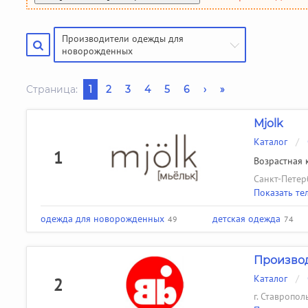
Производители чулочно-носочных изделий
Помощь
(50)
Производители галстуков, ремней, подтяжек
(18)
Производители одежды для
Найти производителя
новорожденных
Страница:
1
2
3
4
5
6
›
»
Mjolk
Каталог
/
1
Возрастная к
Санкт-Петерб
Показать те
одежда для новорожденных
детская одежда
49
74
Производ
Каталог
/
2
г. Ставропол