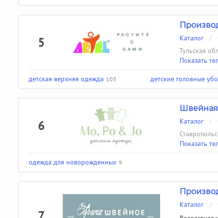
Производ
Каталог
/
5
Тульская обла
Показать те
детская верхняя одежда
детские головные уб
103
Швейная 
Каталог
/
6
Ставропольск
Показать те
одежда для новорожденных
9
Производ
Каталог
/
7