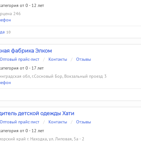
атегория от 0 - 12 лет
Герцена 246
лефон
жда
10
ная фабрика Элком
Оптовый прайс-лист
/
Контакты
/
Отзывы
атегория от 0 - 17 лет
нградская обл, г.Сосновый Бор, Вокзальный проезд 3
лефон
итель детской одежды Хати
Оптовый прайс-лист
/
Контакты
/
Отзывы
атегория от 0 - 12 лет
орский край г. Находка, ул. Липовая, 5а - 2