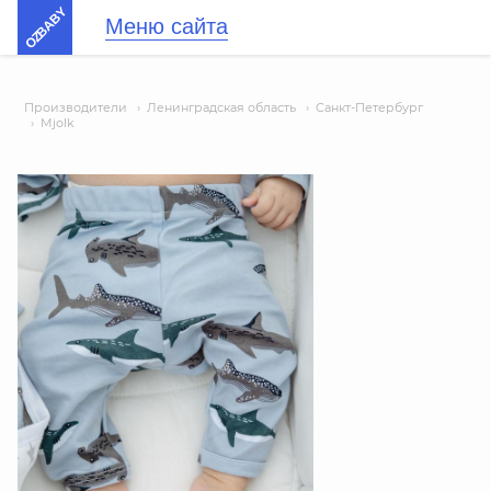
OZBABY
Меню сайта
Производители
›
Ленинградская область
›
Санкт-Петербург
›
Mjolk