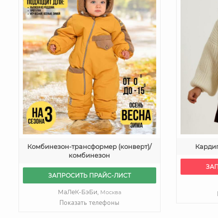
Комбинезон-трансформер (конверт)/
Кардиг
комбинезон
ЗА
ЗАПРОСИТЬ ПРАЙС-ЛИСТ
МаЛеК-БэБи,
Москва
Показать телефоны