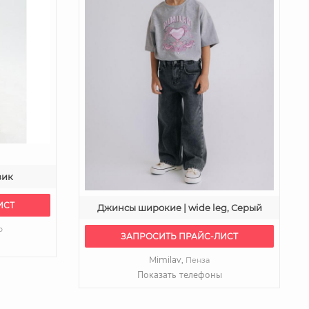
вик
ИСТ
Джинсы широкие | wide leg, Серый
о
ЗАПРОСИТЬ ПРАЙС-ЛИСТ
Mimilav,
Пенза
Показать телефоны