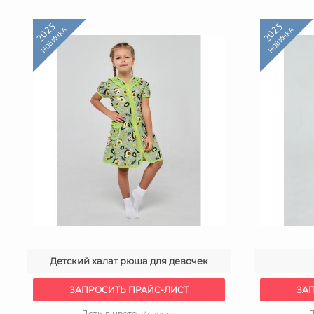
2025
2025
НОВИНКА
НОВИНКА
Детский халат рюша для девочек
ЗАПРОСИТЬ ПРАЙС-ЛИСТ
ЗА
Дети в цвете,
Д
Иваново