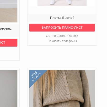
Платье Виола 1
ЗАПРОСИТЬ ПРАЙС-ЛИСТ
еточек,
Дети в цвете,
Иваново
Показать телефоны
ИСТ
2025
НОВИНКА