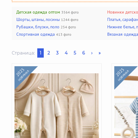
Производители чулочно-носочных изделий
Помощь
(50)
Производители галстуков, ремней, подтяжек
Детская одежда оптом
Новинки детск
(18)
3564 фото
Шорты, штаны, лосины
Платья, сарафа
1244 фото
Найти производителя
Рубашки, блузки, поло
Нижнее белье,
254 фото
Спортивная одежда
Вязаная одежд
413 фото
Страница:
1
2
3
4
5
6
›
»
2025
2025
НОВИНКА
НОВИНКА