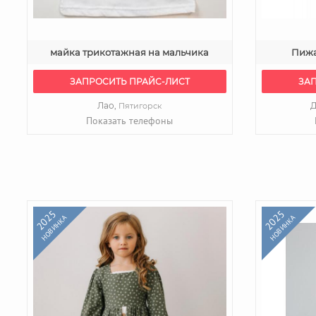
майка трикотажная на мальчика
Пижа
ЗАПРОСИТЬ ПРАЙС-ЛИСТ
ЗА
Лао,
Д
Пятигорск
Показать телефоны
2025
2025
НОВИНКА
НОВИНКА