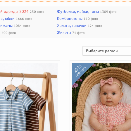
ой одежды 2024
Футболки, майки, топы
230 фото
1309 фото
ны, юбки
Комбинезоны
1666 фото
110 фото
 пижамы
Халаты, тапочки
1084 фото
124 фото
а
Жилеты
400 фото
71 фото
Выберите регион
2025
НОВИНКА