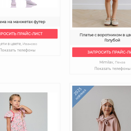
ма на манжетах футер
ПРОСИТЬ ПРАЙС-ЛИСТ
Платье с воротником в цв
Голубой
ети в цвете,
Иваново
Показать телефоны
ЗАПРОСИТЬ ПРАЙС-Л
Mimilav,
Пенза
Показать телефоны
2025
НОВИНКА