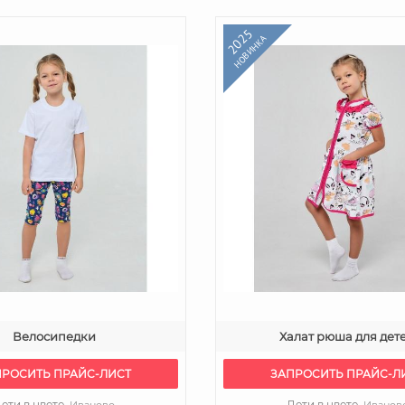
2025
НОВИНКА
Велосипедки
Халат рюша для дет
ПРОСИТЬ ПРАЙС-ЛИСТ
ЗАПРОСИТЬ ПРАЙС-Л
ети в цвете,
Дети в цвете,
Иваново
Иванов