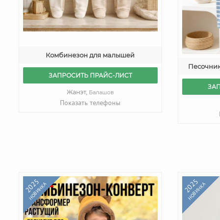
Комбинезон для малышей
Песочник
ЗАПРОСИТЬ ПРАЙС-ЛИСТ
ЗА
Жанэт,
Балашов
Показать телефоны
2025
2025
НОВИНКА
НОВИНКА