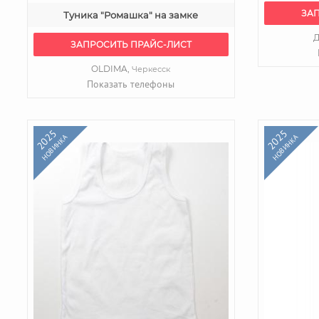
ЗА
Туника "Ромашка" на замке
Д
ЗАПРОСИТЬ ПРАЙС-ЛИСТ
OLDIMA,
Черкесск
Показать телефоны
2025
2025
НОВИНКА
НОВИНКА