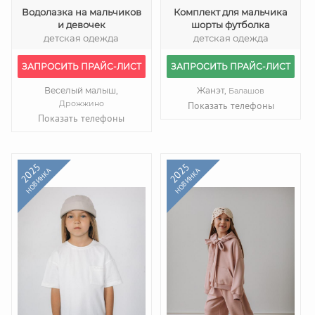
Водолазка на мальчиков
Комплект для мальчика
и девочек
шорты футболка
детская одежда
детская одежда
ЗАПРОСИТЬ ПРАЙС-ЛИСТ
ЗАПРОСИТЬ ПРАЙС-ЛИСТ
Веселый малыш,
Жанэт,
Балашов
Дрожжино
Показать телефоны
Показать телефоны
2025
2025
НОВИНКА
НОВИНКА