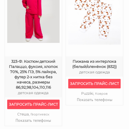
323-Ф. Костюм детский
Пижама из интерлока
Палаццо, фуксия, хлопок
(белый/оленёнок (832))
70%, 25% ПЭ, 5% лайкра,
детская одежда
футер 2-х нитка без
начеса, размеры
ЗАПРОСИТЬ ПРАЙС-ЛИСТ
86,92,98,104,110,116
детская одежда
Puzziki,
Ковров
Показать телефоны
ЗАПРОСИТЬ ПРАЙС-ЛИСТ
Стеша,
Георгиевск
Показать телефоны