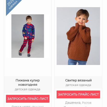
2025
НОВИНКА
Пижама кулир
Свитер вязаный
новогодняя
детская одежда
детская одежда
ЗАПРОСИТЬ ПРАЙС-ЛИСТ
ЗАПРОСИТЬ ПРАЙС-ЛИСТ
Дашенька,
Ростов
Дети в цвете,