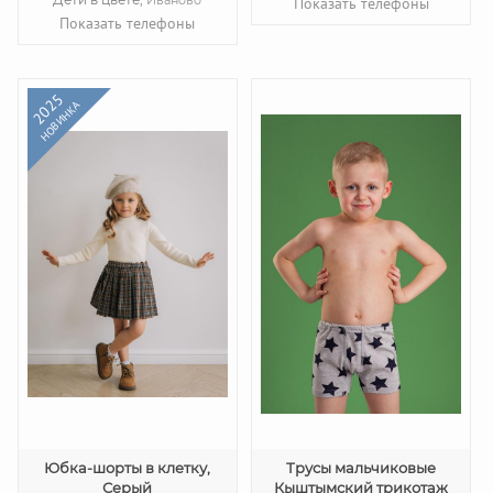
Иваново
Показать телефоны
Показать телефоны
2025
НОВИНКА
Юбка-шорты в клетку,
Трусы мальчиковые
Серый
Кыштымский трикотаж