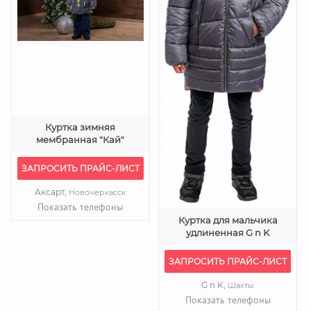
Куртка зимняя
мембранная "Кай"
ЗАПРОСИТЬ ПРАЙС-ЛИСТ
Аксарт,
Новочеркасск
Показать телефоны
Куртка для мальчика
удлиненная G n K
ЗАПРОСИТЬ ПРАЙС-ЛИСТ
G n K,
Шахты
Показать телефоны