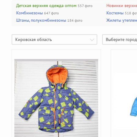
Производители чулочно-носочных изделий
Помощь
(50)
Детская верхняя одежда оптом
Новинки верхн
557 фото
Производители галстуков, ремней, подтяжек
(18)
Комбинезоны
Костюмы
647 фото
518 фо
Штаны, полукомбинезоны
Жилеты утепле
184 фото
Найти производителя
Кировская область
Выберите город