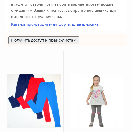
Производители чулочно-носочных изделий
Помощь
(50)
Халаты, тапочки
Жакеты детские
Панамки, шляпки
Колготки
142
34
108
34
вкус, что позволит Вам выбрать варианты, отвечающие
Пеленки, простынки
Жилеты утепленные
Джинсовые сарафаны
85
208
6
Купальники и плавки
Гольфы
ожиданиям Ваших клиентов. Выбирайте поставщика для
Производители галстуков, ремней, подтяжек
44
51
(18)
Шубы и дубленки
Джинсовые юбки
3
130
выгодного сотрудничества.
Спортивная одежда
391
Джинсовые бриджи, шорты
Найти производителя
9
Каталог производителей шорты, штаны, лосины
Вязаная одежда
382
Жилеты
69
Получить доступ к прайс-листам