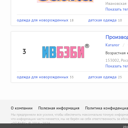
Ивановская 
Показать те
одежда для новорожденных
детская одежда
18
10
Производ
Каталог
/
3
Возрастная к
153002, Росс
Показать те
одежда для новорожденных
детская одежда
33
25
О компании
Полезная информация
Политика конфиденциа
Мы предприняли все усилия, чтобы обеспечить максимально точную информац
что информация часто меняется, мы не берём на себя ответственность за абсо
«OZ-BABY» © 2016 - 2026
Ис