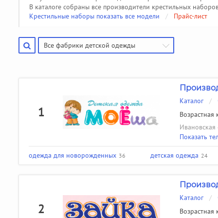
Производители чулочно-носочных изделий
Помощь
(50)
В каталоге собраны все производители крестильных наборов
Крестильные наборы показать все модели
/
Прайс-лист
Производители галстуков, ремней, подтяжек
(18)
Найти производителя
Все фабрики детской одежды
Произво
Каталог
/
1
Возрастная к
Ивановская 
Показать те
одежда для новорожденных
детская одежда
36
24
Производ
Каталог
/
2
Возрастная к