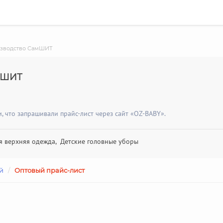
зводство СамШИТ
мШИТ
 что запрашивали прайс-лист через сайт «OZ-BABY».
ая верхняя одежда, Детские головные уборы
й
/
Оптовый прайс-лист