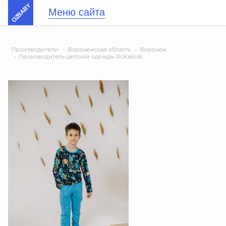
OZBABY
Меню сайта
Производители
›
Воронежская область
›
Воронеж
›
Производитель детской одежды RoKaKids