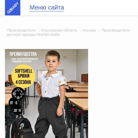
OZBABY
Меню сайта
Производители
›
Московская область
›
Москва
›
Производитель
детской одежды МаЛеК-БэБи