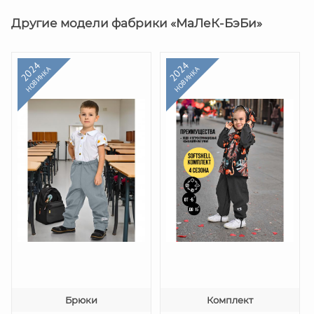
Другие модели фабрики «МаЛеК-БэБи»
2024
2024
НОВИНКА
НОВИНКА
Брюки
Комплект