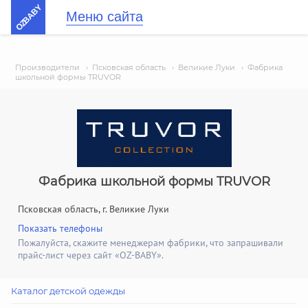
OZBABY
Меню сайта
Производители
›
Псковская область
›
Великие Луки
›
Фабрика
школьной формы TRUVOR
Фабрика школьной формы TRUVOR
Псковская область, г. Великие Луки
Показать телефоны
Пожалуйста, скажите менеджерам фабрики, что запрашивали
прайс-лист через сайт «OZ-BABY».
Каталог детской одежды