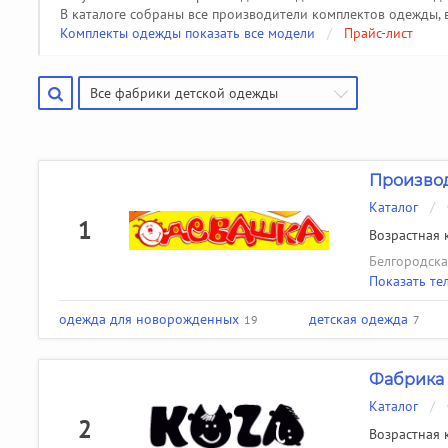
Производители чулочно-носочных изделий
Помощь
(50)
В каталоге собраны все производители комплектов одежды, 
Комплекты одежды показать все модели
/
Прайс-лист
Производители галстуков, ремней, подтяжек
(18)
Найти производителя
Все фабрики детской одежды
Производ
Каталог
/
1
Возрастная к
Белгородская
Показать те
одежда для новорожденных
детская одежда
19
7
Фабрика 
Каталог
/
2
Возрастная к