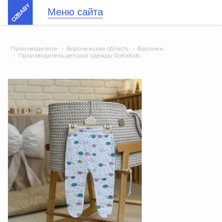
OZBABY
Меню сайта
Производители
›
Воронежская область
›
Воронеж
›
Производитель детской одежды RoKaKids