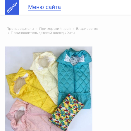
OZBABY
Меню сайта
Производители
›
Приморский край
›
Владивосток
›
Производитель детской одежды Хати