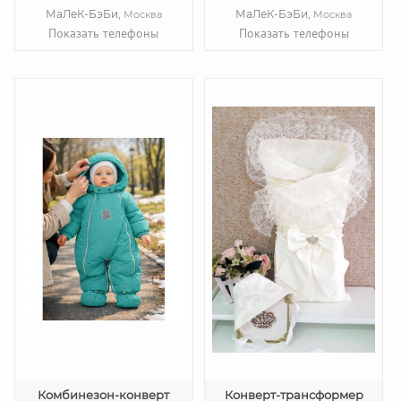
МаЛеК-БэБи,
МаЛеК-БэБи,
Москва
Москва
Показать телефоны
Показать телефоны
Комбинезон-конверт
Конверт-трансформер