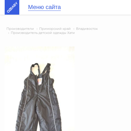
OZBABY
Меню сайта
Производители
›
Приморский край
›
Владивосток
›
Производитель детской одежды Хати