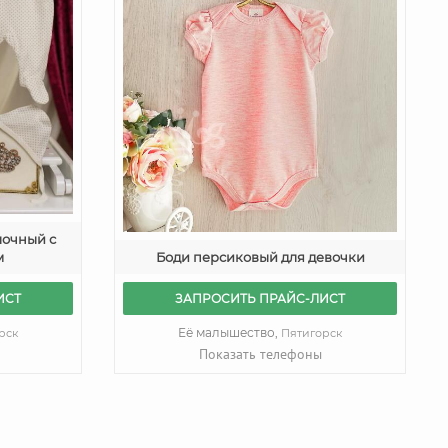
лочный с
м
Боди персиковый для девочки
ИСТ
ЗАПРОСИТЬ ПРАЙС-ЛИСТ
Её малышество,
рск
Пятигорск
Показать телефоны