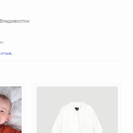
г. Владивосток
и»
 отзыв
.