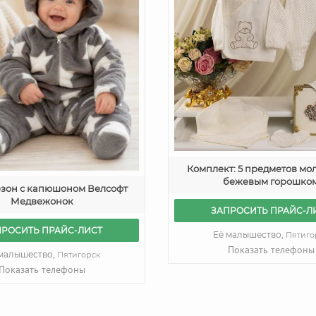
Комплект: 5 предметов мо
бежевым горошко
зон с капюшоном Велсофт
Медвежонок
ЗАПРОСИТЬ ПРАЙС-Л
ПРОСИТЬ ПРАЙС-ЛИСТ
Её малышество,
Пятиго
Показать телефоны
 малышество,
Пятигорск
Показать телефоны