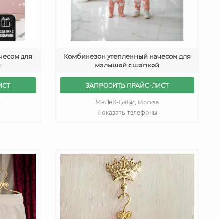
чесом для
Комбинезон утепленный начесом для
й
малышей с шапкой
ИСТ
ЗАПРОСИТЬ ПРАЙС-ЛИСТ
МаЛеК-БэБи,
а
Москва
Показать телефоны