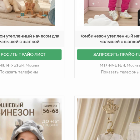
он утепленный начесом для
Комбинезон утепленный на
малышей с шапкой
малышей с шапко
ПРОСИТЬ ПРАЙС-ЛИСТ
ЗАПРОСИТЬ ПРАЙС-Л
МаЛеК-БэБи,
МаЛеК-БэБи,
Москва
Москв
Показать телефоны
Показать телефоны