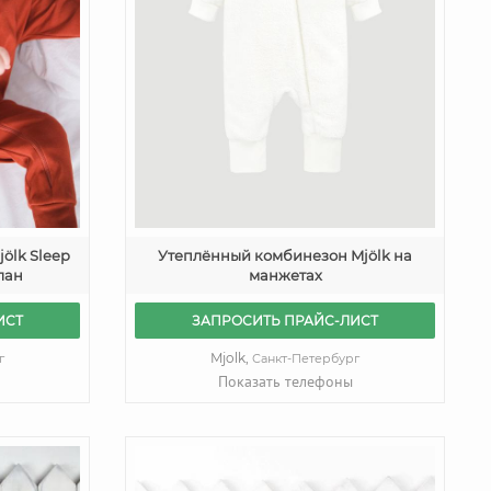
ölk Sleep
Утеплённый комбинезон Mjölk на
лан
манжетах
ИСТ
ЗАПРОСИТЬ ПРАЙС-ЛИСТ
Mjolk,
г
Санкт-Петербург
Показать телефоны