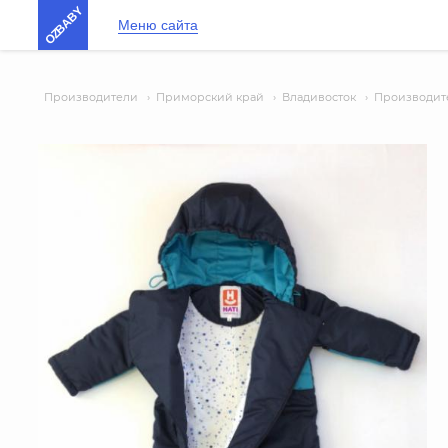
OZBABY
Меню сайта
Производители
›
Приморский край
›
Владивосток
›
Производите