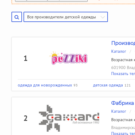
Производители чулочно-носочных изделий
Помощь
(50)
Производители галстуков, ремней, подтяжек
(18)
Все производители детской одежды
Найти производителя
Производ
Каталог
/
1
Возрастная к
601900 Влад
Показать те
одежда для новорожденных
детская одежда
93
121
Фабрика 
Каталог
/
2
Возрастная к
Владимирска
Показать те