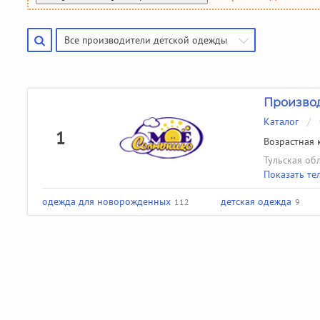
Производители чулочно-носочных изделий
Помощь
(50)
Производители галстуков, ремней, подтяжек
(18)
Все производители детской одежды
Найти производителя
Производ
Каталог
/
1
Возрастная к
Тульская об
Показать те
одежда для новорожденных
детская одежда
112
9