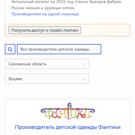
Производители чулочно-носочных изделий
Помощь
(50)
Актуальный каталог на 2026 год. Список брендов фабрик
Халаты, тапочки
Жакеты детские
Панамки, шляпки
Колготки
142
34
108
34
Пеленки, простынки
Жилеты утепленные
Джинсовые сарафаны
85
208
6
России мелким и крупным оптом.
Купальники и плавки
Гольфы
Производители галстуков, ремней, подтяжек
44
51
(18)
Производители на одной странице
Шубы и дубленки
Джинсовые юбки
3
130
Спортивная одежда
391
Джинсовые бриджи, шорты
Найти производителя
9
Вязаная одежда
382
Получить доступ к прайс-листам
Жилеты
69
Все производители детской одежды
Смоленская область
Ярцево
Производитель детской одежды Фантики