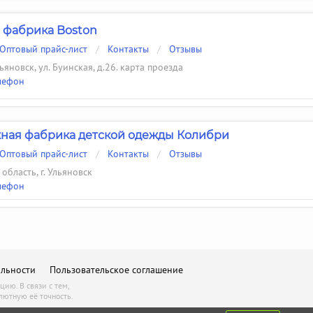
 фабрика Boston
Оптовый прайс-лист
/
Контакты
/
Отзывы
льяновск, ул. Буинская, д.26. карта проезда
лефон
ная фабрика детской одежды Колибри
Оптовый прайс-лист
/
Контакты
/
Отзывы
область, г. Ульяновск
лефон
льности
Пользовательское соглашение
ию. В связи с тем,
лютную её точность.