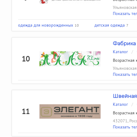
Ульяновская 
Показать те
одежда для новорожденных
детская одежда
10
7
Фабрика
Каталог
/
10
Возрастная к
Ульяновская 
Показать те
Швейная 
Каталог
/
11
Возрастная к
432071, Росс
Показать те