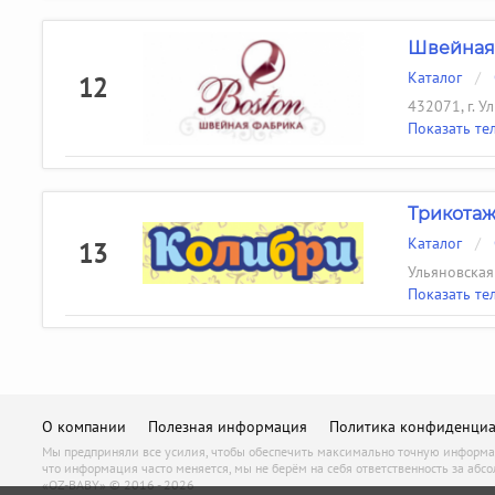
Швейная
Каталог
/
12
432071, г. У
Показать те
Трикотаж
Каталог
/
13
Ульяновская 
Показать те
О компании
Полезная информация
Политика конфиденциа
Мы предприняли все усилия, чтобы обеспечить максимально точную информац
что информация часто меняется, мы не берём на себя ответственность за абсо
«OZ-BABY» © 2016 - 2026