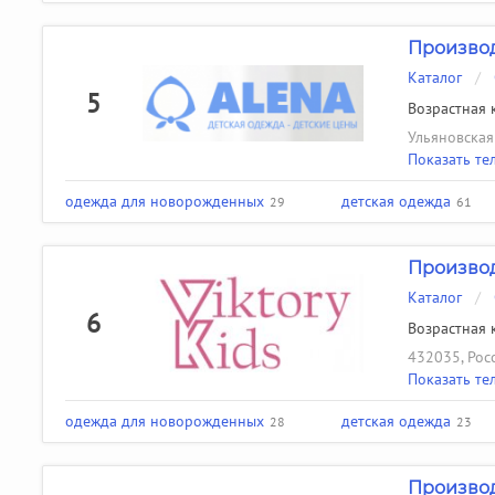
Производ
Каталог
/
5
Возрастная к
Ульяновская 
Показать те
одежда для новорожденных
детская одежда
29
61
Производ
Каталог
/
6
Возрастная к
432035, Росс
Показать те
одежда для новорожденных
детская одежда
28
23
Производ