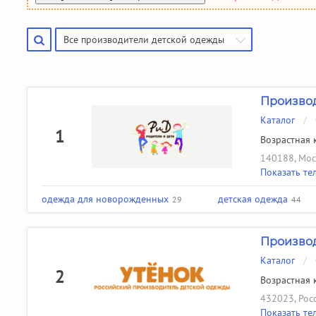
Производители чулочно-носочных изделий
Помощь
(50)
Производители галстуков, ремней, подтяжек
(18)
Все производители детской одежды
Найти производителя
Производ
Каталог
/
1
Возрастная к
140188, Моск
Показать те
одежда для новорожденных
детская одежда
29
44
Производ
Каталог
/
2
Возрастная к
432023, Росс
Показать те