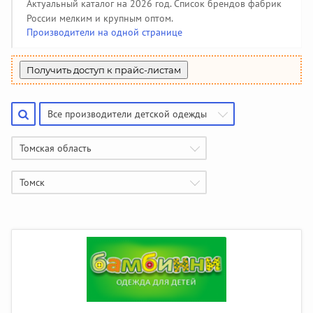
Производители чулочно-носочных изделий
Помощь
(50)
Актуальный каталог на 2026 год. Список брендов фабрик
Халаты, тапочки
Жакеты детские
Панамки, шляпки
Колготки
142
34
108
34
Пеленки, простынки
Жилеты утепленные
Джинсовые сарафаны
85
208
6
России мелким и крупным оптом.
Купальники и плавки
Гольфы
Производители галстуков, ремней, подтяжек
44
51
(18)
Производители на одной странице
Шубы и дубленки
Джинсовые юбки
3
130
Спортивная одежда
391
Джинсовые бриджи, шорты
Найти производителя
9
Вязаная одежда
382
Получить доступ к прайс-листам
Жилеты
69
Все производители детской одежды
Томская область
Томск