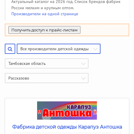
Производители чулочно-носочных изделий
Помощь
(50)
Актуальный каталог на 2026 год. Список брендов фабрик
Халаты, тапочки
Жакеты детские
Панамки, шляпки
Колготки
142
34
108
34
Пеленки, простынки
Жилеты утепленные
Джинсовые сарафаны
85
208
6
России мелким и крупным оптом.
Купальники и плавки
Гольфы
Производители галстуков, ремней, подтяжек
44
51
(18)
Производители на одной странице
Шубы и дубленки
Джинсовые юбки
3
130
Спортивная одежда
391
Джинсовые бриджи, шорты
Найти производителя
9
Вязаная одежда
382
Получить доступ к прайс-листам
Жилеты
69
Все производители детской одежды
Тамбовская область
Рассказово
Фабрика детской одежды Карапуз Антошка