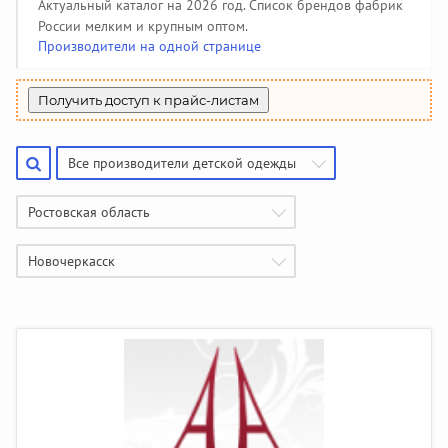
Производители чулочно-носочных изделий
Помощь
(50)
Актуальный каталог на 2026 год. Список брендов фабрик
Халаты, тапочки
Жакеты детские
Панамки, шляпки
Колготки
142
34
108
34
Пеленки, простынки
Жилеты утепленные
Джинсовые сарафаны
85
208
6
России мелким и крупным оптом.
Купальники и плавки
Гольфы
Производители галстуков, ремней, подтяжек
44
51
(18)
Производители на одной странице
Шубы и дубленки
Джинсовые юбки
3
130
Спортивная одежда
391
Джинсовые бриджи, шорты
Найти производителя
9
Вязаная одежда
382
Получить доступ к прайс-листам
Жилеты
69
Все производители детской одежды
Ростовская область
Новочеркасск