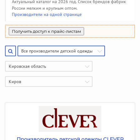
Производители чулочно-носочных изделий
Помощь
(50)
Актуальный каталог на 2026 год. Список брендов фабрик
Халаты, тапочки
Жакеты детские
Панамки, шляпки
Колготки
142
34
108
34
Пеленки, простынки
Жилеты утепленные
Джинсовые сарафаны
85
208
6
России мелким и крупным оптом.
Купальники и плавки
Гольфы
Производители галстуков, ремней, подтяжек
44
51
(18)
Производители на одной странице
Шубы и дубленки
Джинсовые юбки
3
130
Спортивная одежда
391
Джинсовые бриджи, шорты
Найти производителя
9
Вязаная одежда
382
Получить доступ к прайс-листам
Жилеты
69
Все производители детской одежды
Кировская область
Киров
Производитель детской одежды CLEVER