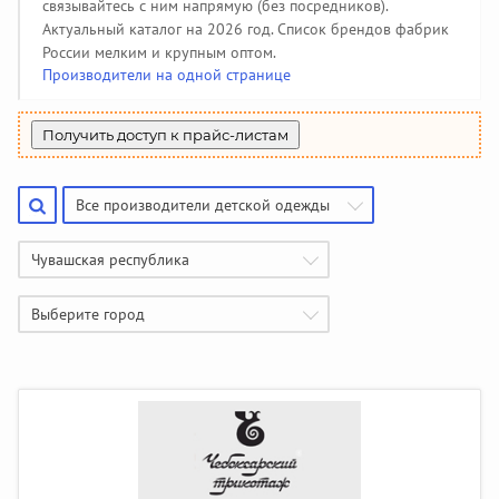
Производители чулочно-носочных изделий
Помощь
(50)
связывайтесь с ним напрямую (без посредников).
Халаты, тапочки
Жакеты детские
Панамки, шляпки
Колготки
142
34
108
34
Пеленки, простынки
Жилеты утепленные
Джинсовые сарафаны
85
208
6
Актуальный каталог на 2026 год. Список брендов фабрик
Купальники и плавки
Гольфы
Производители галстуков, ремней, подтяжек
44
51
(18)
Шубы и дубленки
Джинсовые юбки
России мелким и крупным оптом.
3
130
Спортивная одежда
391
Производители на одной странице
Джинсовые бриджи, шорты
Найти производителя
9
Вязаная одежда
382
Жилеты
69
Получить доступ к прайс-листам
Все производители детской одежды
Чувашская республика
Выберите город