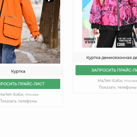
Куртка демисезонная д
ЗАПРОСИТЬ ПРАЙС-Л
Куртка
МаЛеК-БэБи,
Москв
ПРОСИТЬ ПРАЙС-ЛИСТ
Показать телефоны
МаЛеК-БэБи,
Москва
Показать телефоны