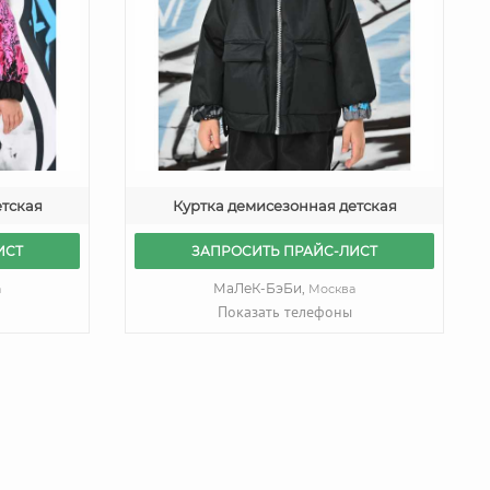
етская
Куртка демисезонная детская
ИСТ
ЗАПРОСИТЬ ПРАЙС-ЛИСТ
МаЛеК-БэБи,
а
Москва
Показать телефоны