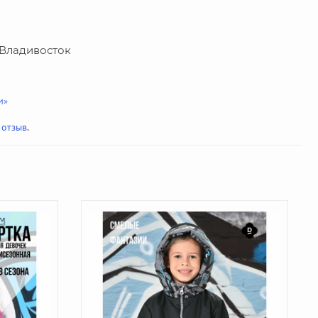
г. Владивосток
и»
 отзыв
.