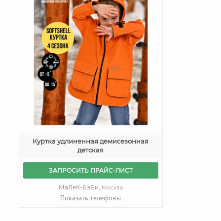
Куртка удлиненная демисезонная
детская
ЗАПРОСИТЬ ПРАЙС-ЛИСТ
МаЛеК-БэБи,
Москва
Показать телефоны