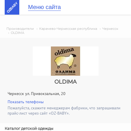
OZBABY
Меню сайта
Производители
›
Карачево-Черкесская республика
›
Черкесск
›
OLDIMA
OLDIMA
Черкесск ул. Привокзальная, 20
Показать телефоны
Пожалуйста, скажите менеджерам фабрики, что запрашивали
прайс-лист через сайт «OZ-BABY».
Каталог детской одежды