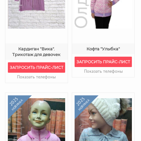
Кардиган "Вика".
Кофта "Улыбка"
Трикотаж для девочек
ЗАПРОСИТЬ ПРАЙС-ЛИСТ
ЗАПРОСИТЬ ПРАЙС-ЛИСТ
Показать телефоны
Показать телефоны
2025
2025
НОВИНКА
НОВИНКА