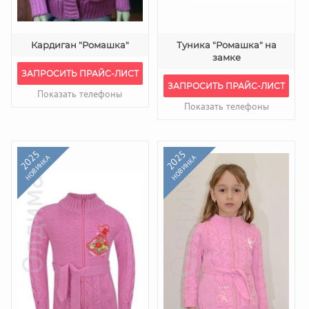
Кардиган "Ромашка"
Туника "Ромашка" на
замке
ЗАПРОСИТЬ ПРАЙС-ЛИСТ
ЗАПРОСИТЬ ПРАЙС-ЛИСТ
Показать телефоны
Показать телефоны
2025
2025
НОВИНКА
НОВИНКА