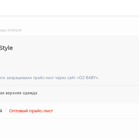
жды KidStyle
tyle
то запрашивали прайс-лист через сайт «OZ-BABY».
кая верхняя одежда
й
/
Оптовый прайс-лист