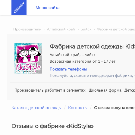
OZBABY
Меню сайта
Производители
›
Алтайский край
›
Бийск
›
Фабрика детской оде
Фабрика детской одежды KidS
Алтайский край, г. Бийск
Возрастная категория от 1 - 17 лет
Показать телефоны
Пожалуйста, скажите менеджерам фабрики, ч
Производитель работает в сегментах: Школьная форма, Детс
Каталог детской одежды
/
Контакты
/
Отзывы покупателе
Отзывы о фабрике «KidStyle»