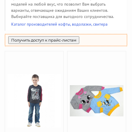
Производители чулочно-носочных изделий
Помощь
(50)
Халаты, тапочки
Жакеты детские
Панамки, шляпки
Колготки
142
34
108
34
моделей на любой вкус, что позволит Вам выбрать
Пеленки, простынки
Жилеты утепленные
Джинсовые сарафаны
85
208
6
Купальники и плавки
Гольфы
варианты, отвечающие ожиданиям Ваших клиентов.
Производители галстуков, ремней, подтяжек
44
51
(18)
Шубы и дубленки
Джинсовые юбки
3
130
Выбирайте поставщика для выгодного сотрудничества.
Спортивная одежда
391
Джинсовые бриджи, шорты
Найти производителя
9
Каталог производителей кофты, водолазки, свитера
Вязаная одежда
382
Жилеты
69
Получить доступ к прайс-листам