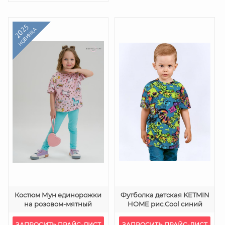
2025
НОВИНКА
Костюм Мун единорожки
Футболка детская KETMIN
на розовом-мятный
HOME рис.Cool синий
ЗАПРОСИТЬ ПРАЙС-ЛИСТ
ЗАПРОСИТЬ ПРАЙС-ЛИСТ