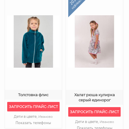
2025
НОВИНКА
Толстовка флис
Халат рюша кулирка
серый единорог
ЗАПРОСИТЬ ПРАЙС-ЛИСТ
ЗАПРОСИТЬ ПРАЙС-ЛИСТ
Дети в цвете,
Иваново
Дети в цвете,
Иваново
Показать телефоны
Показать телефоны