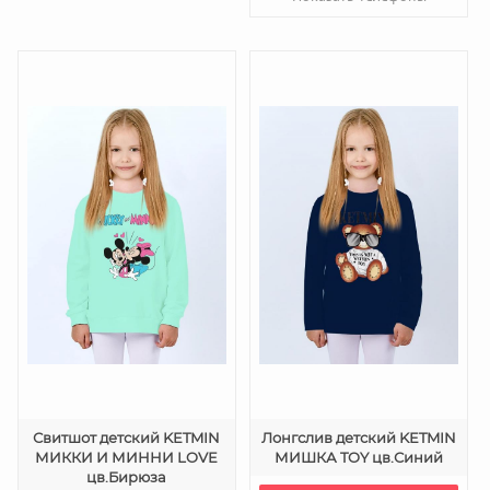
Свитшот детский KETMIN
Лонгслив детский KETMIN
МИККИ И МИННИ LOVE
МИШКА TOY цв.Синий
цв.Бирюза