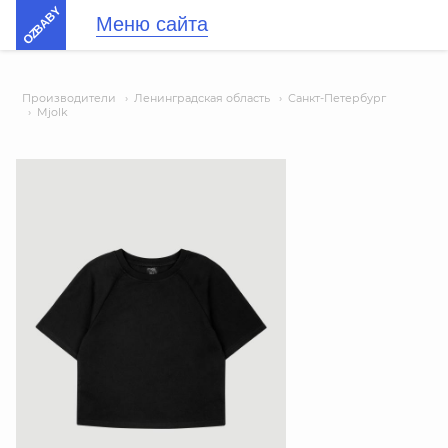
OZBABY
Меню сайта
Производители
›
Ленинградская область
›
Санкт-Петербург
›
Mjolk