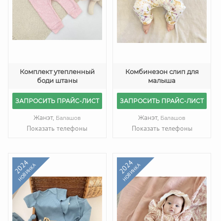
Комплект утепленный
Комбинезон слип для
боди штаны
малыша
ЗАПРОСИТЬ ПРАЙС-ЛИСТ
ЗАПРОСИТЬ ПРАЙС-ЛИСТ
Жанэт,
Жанэт,
Балашов
Балашов
Показать телефоны
Показать телефоны
2024
2024
НОВИНКА
НОВИНКА