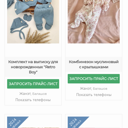
Комплект на выписку для
Комбинезон муслиновый
новорожденных "Retro
с крылышками
Boy"
ЗАПРОСИТЬ ПРАЙС-ЛИСТ
ЗАПРОСИТЬ ПРАЙС-ЛИСТ
Жанэт,
Балашов
Жанэт,
Балашов
Показать телефоны
Показать телефоны
2024
2024
НОВИНКА
НОВИНКА