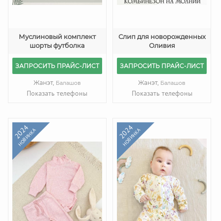
Муслиновый комплект
Слип для новорожденных
шорты футболка
Оливия
ЗАПРОСИТЬ ПРАЙС-ЛИСТ
ЗАПРОСИТЬ ПРАЙС-ЛИСТ
Жанэт,
Жанэт,
Балашов
Балашов
Показать телефоны
Показать телефоны
2024
2024
НОВИНКА
НОВИНКА