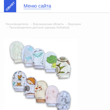
OZBABY
Меню сайта
Производители
›
Воронежская область
›
Воронеж
›
Производитель детской одежды RoKaKids