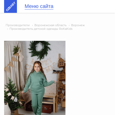
OZBABY
Меню сайта
Производители
›
Воронежская область
›
Воронеж
›
Производитель детской одежды RoKaKids