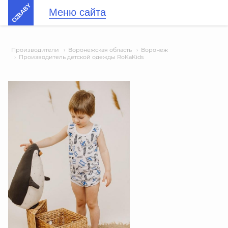
OZBABY
Меню сайта
Производители
›
Воронежская область
›
Воронеж
›
Производитель детской одежды RoKaKids