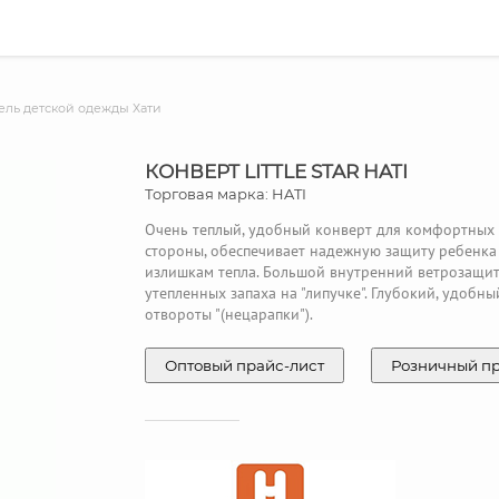
ль детской одежды Хати
КОНВЕРТ LITTLE STAR HATI
Торговая марка: HATI
Очень теплый, удобный конверт для комфортных п
стороны, обеспечивает надежную защиту ребенка о
излишкам тепла. Большой внутренний ветрозащит
утепленных запаха на "липучке". Глубокий, удобн
отвороты "(нецарапки").
Оптовый прайс-лист
Розничный п