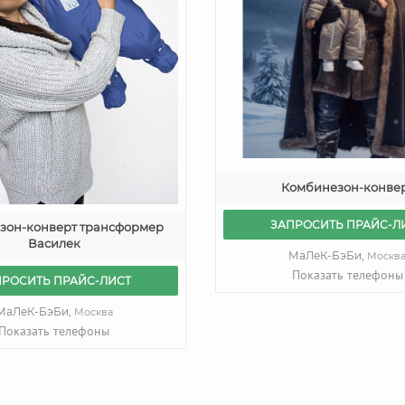
Комбинезон-конве
ЗАПРОСИТЬ ПРАЙС-Л
зон-конверт трансформер
Василек
МаЛеК-БэБи,
Москв
Показать телефоны
ПРОСИТЬ ПРАЙС-ЛИСТ
МаЛеК-БэБи,
Москва
Показать телефоны