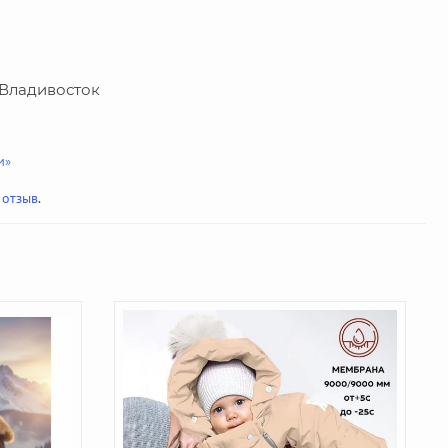
г. Владивосток
и»
 отзыв
.