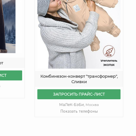
рт
ИСТ
Комбинезон-конверт "трансформер",
Сливки
а
ЗАПРОСИТЬ ПРАЙС-ЛИСТ
МаЛеК-БэБи,
Москва
Показать телефоны