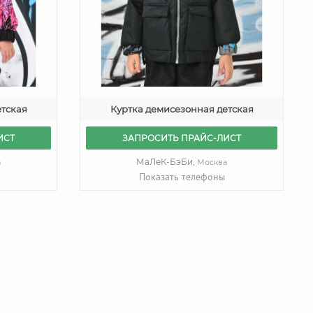
етская
Куртка демисезонная детская
ИСТ
ЗАПРОСИТЬ ПРАЙС-ЛИСТ
МаЛеК-БэБи,
а
Москва
Показать телефоны