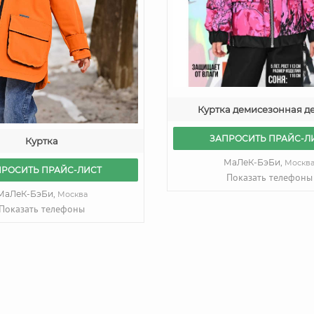
Куртка демисезонная д
ЗАПРОСИТЬ ПРАЙС-Л
Куртка
МаЛеК-БэБи,
Москв
ПРОСИТЬ ПРАЙС-ЛИСТ
Показать телефоны
МаЛеК-БэБи,
Москва
Показать телефоны