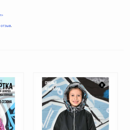
и»
 отзыв
.