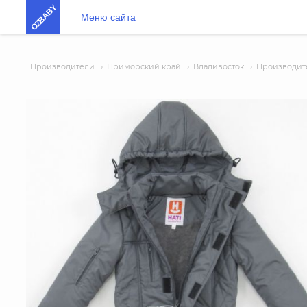
OZBABY
Меню сайта
Производители
›
Приморский край
›
Владивосток
›
Производите